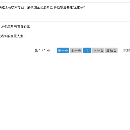
道工程技术专业：解锁国企优质岗位 铸就铁道基建“全能手”
业，承包你所有青春心愿
藏者你的宝藏人生！
第 1 / 1 页
第一页
上一页
1
下一页
最后页
跳