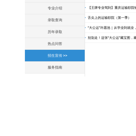
【王牌专业驾到】重庆运输职院铁
专业介绍
舌尖上的运输职院（第一季）
录取查询
“大公运”许愿池 | 从学业到就
历年录取
别划走！这张“大公运”藏宝图，
热点问答
招生宣传
服务指南